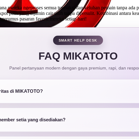
gimana mereka ngeproses semua transaksi dan keluhan pemain tanpa ada p
kpot paus yang dijamin cair utuh tanpa dipersulit. Kombinasi antara k
gerumus pasaran favorit mereka setiap hari!
SMART HELP DESK
FAQ MIKATOTO
Panel pertanyaan modern dengan gaya premium, rapi, dan respon
egritas di MIKATOTO?
member setia yang disediakan?