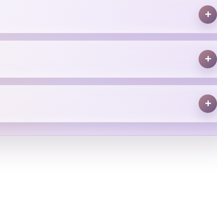
Pelayanan Eksklusif Member
ckpot Anda.