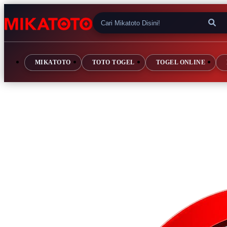
MIKATOTO
TOTO TOGEL
TOGEL ONLINE