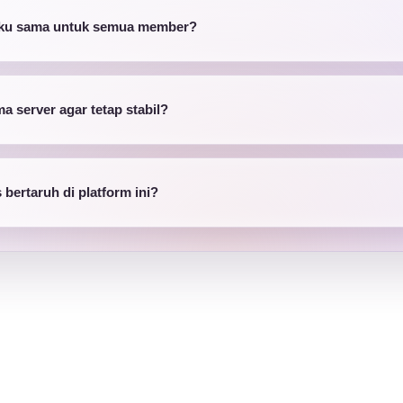
laku sama untuk semua member?
gel Berintegritas Konsistensi 
 server agar tetap stabil?
kan konsistensi pelayanan eksklusif member setia untuk keamanan ja
bertaruh di platform ini?