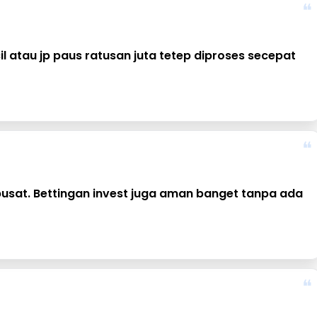
❝
l atau jp paus ratusan juta tetep diproses secepat
❝
 pusat. Bettingan invest juga aman banget tanpa ada
❝