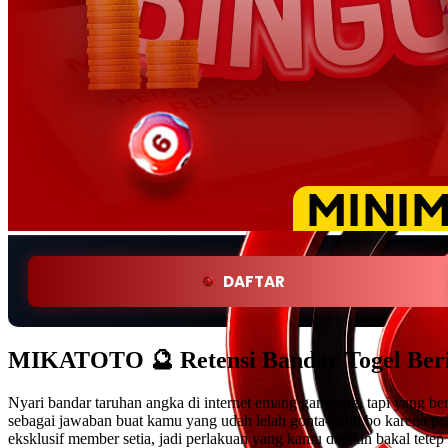
MIKATOTO 🔮 Retensi Bandar To
Setia
Cek keunggulan retensi bandar togel berintegritas MIKATOTO. Andal
DAFTAR
MIKATOTO 🔮 Retensi Bandar Togel Berint
Nyari bandar taruhan angka di internet emang gampang, tapi yang b
sebagai jawaban buat kamu yang udah lelah gonta-ganti bo karena p
eksklusif member setia, jadi perlakuan yang kamu dapetin bakal tetep