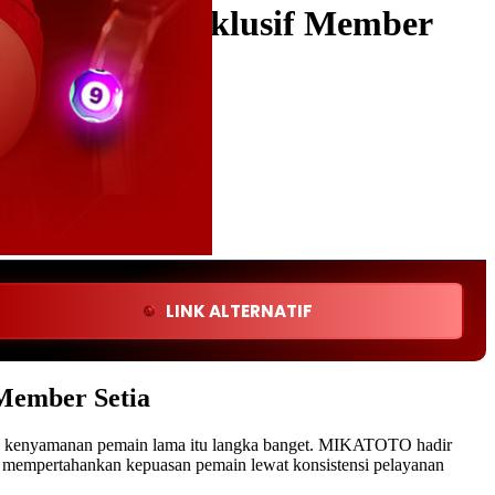
Pelayanan Eksklusif Member
ckpot Anda.
LINK ALTERNATIF
 Member Setia
ejaga kenyamanan pemain lama itu langka banget. MIKATOTO hadir
h mempertahankan kepuasan pemain lewat konsistensi pelayanan