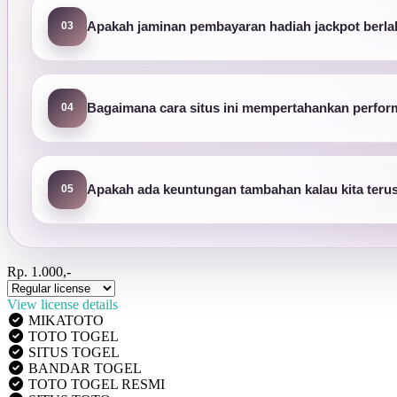
Apakah jaminan pembayaran hadiah jackpot ber
03
MIKATOTO 🔮 Retensi Bandar To
Setia
Bagaimana cara situs ini mempertahankan performa
04
Cek keunggulan retensi bandar togel berintegritas MIKATOTO. Andal
Apakah ada keuntungan tambahan kalau kita terus 
05
Rp.
1.000,-
View license details
MIKATOTO
TOTO TOGEL
SITUS TOGEL
BANDAR TOGEL
TOTO TOGEL RESMI