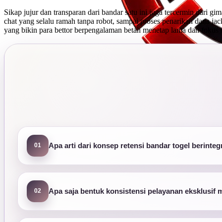
Sikap jujur dan transparan dari bandar satu ini juga tercermin dari 
chat yang selalu ramah tanpa robot, sampai proses penarikan dana jac
yang bikin para bettor berpengalaman betah menetap lama dan fokus n
Apa arti dari konsep retensi bandar togel berint
01
Apa saja bentuk konsistensi pelayanan eksklusif 
02