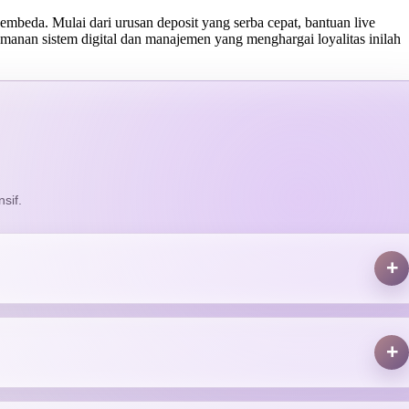
embeda. Mulai dari urusan deposit yang serba cepat, bantuan live
eamanan sistem digital dan manajemen yang menghargai loyalitas inilah
sif.